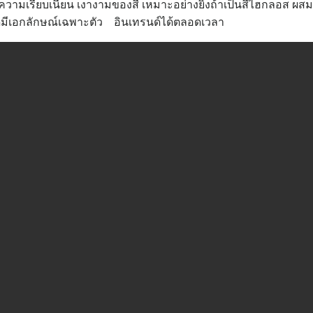
วามเรียบเนียน เงางามของสี เหมาะอย่างยิ่งถ้าเป็นสีไฮกลอส ผสมผสา
 ดูมีเอกลักษณ์เฉพาะตัว
อินเทรนด์ได้ตลอดเวลา