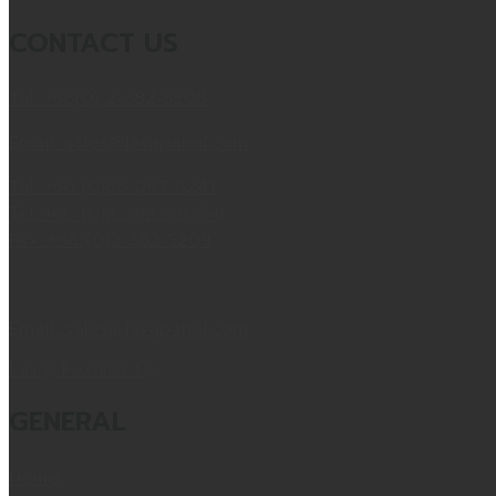
CONTACT US
Tel: +66(0) 2 382 5208
Email: sales@lavapanel.com
Tel: +66 (0)66 097 6241
Tel: +66 (0)2 382 5205-8
Fax: +66 (0)2 382 5209
Email: sales@lavapanel.com
Line
Facebook-f
GENERAL
Home