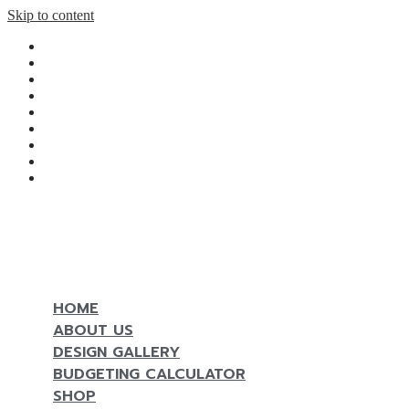
Skip to content
Home
Design gallery
Budgeting Calculator
Shop
Magazine
Contact
Reserve Now
Line
Facebook
MENU
HOME
ABOUT US
DESIGN GALLERY
BUDGETING CALCULATOR
SHOP