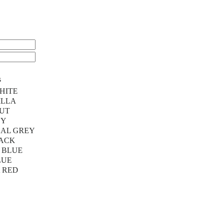
s
HITE
ILLA
UT
EY
AL GREY
LACK
 BLUE
LUE
 RED