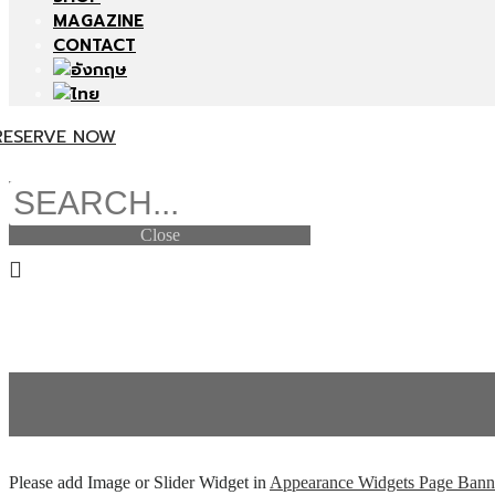
MAGAZINE
CONTACT
RESERVE NOW
Search
Close
0.00
THB
0
Cart
0.00
THB
0
Cart
Please add Image or Slider Widget in
Appearance
Widgets
Page Bann