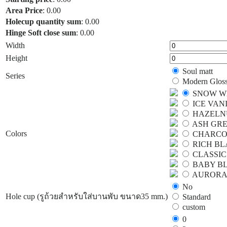
Area Price
:
0.00
Holecup quantity sum
:
0.00
Hinge Soft close sum
:
0.00
Width
Height
Soul matt
Series
Modern Glos
SNOW W
ICE VAN
HAZELN
ASH GR
Colors
CHARCO
RICH B
CLASSIC
BABY B
AURORA
No
Hole cup (รูถ้วยสำหรับใส่บานพับ ขนาด35 mm.)
Standard
custom
0